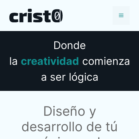
Saltar
al
Menú
contenido
Donde
la
creatividad
comienza
a ser lógica
Diseño y
desarrollo de tú