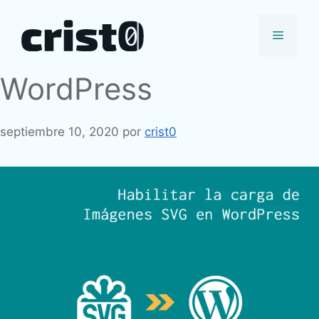
Saltar
al
Menú
contenido
WordPress
septiembre 10, 2020
por
crist0