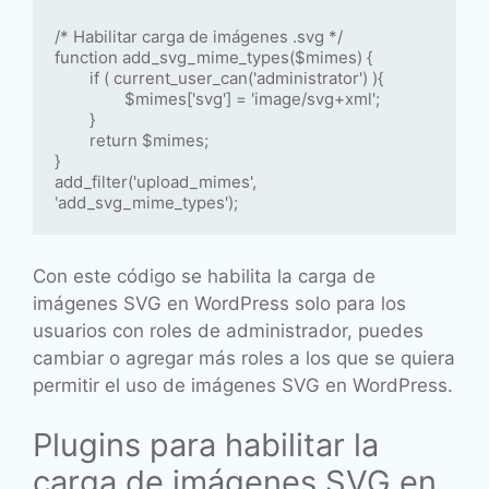
/* Habilitar carga de imágenes .svg */

function add_svg_mime_types($mimes) {

	if ( current_user_can('administrator') ){

		$mimes['svg'] = 'image/svg+xml';	

	}

	return $mimes;

}

add_filter('upload_mimes', 
'add_svg_mime_types');
Con este código se habilita la carga de
imágenes SVG en WordPress solo para los
usuarios con roles de administrador, puedes
cambiar o agregar más roles a los que se quiera
permitir el uso de imágenes SVG en WordPress.
Plugins para habilitar la
carga de imágenes SVG en